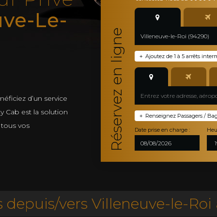
uve-Le-
Réservez en ligne
Ajoutez de 1 à 5 arrêts inter
+
néficiez d’un service
ty Cab est la solution
Renseignez Passagers / Bagag
+
tous vos
Date prise en charge :
Heu
depuis/vers Villeneuve-le-Roi 