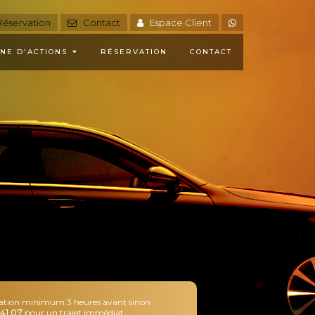
éservation
Contact
Espace Client
NE D'ACTIONS
RÉSERVATION
CONTACT
ation minimum 3 heures avant sinon
41 07
pour un trajet immédiat
.