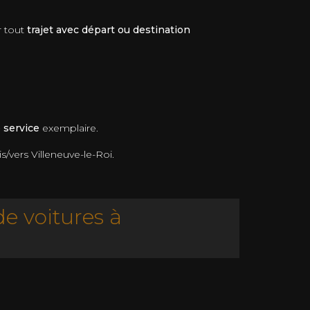
r tout
trajet avec départ ou destination
e service
exemplaire.
/vers Villeneuve-le-Roi.
e voitures à