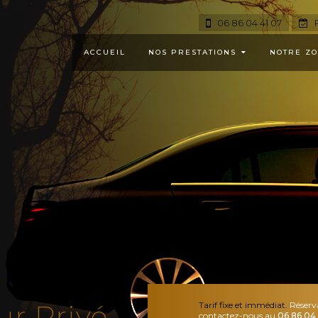
06 86 04 41 07
R
ACCUEIL
NOS PRESTATIONS
NOTRE ZO
ur Privé
Tarif fixe et immédiat.
Réserv
contactez-nous au
06 86 04 