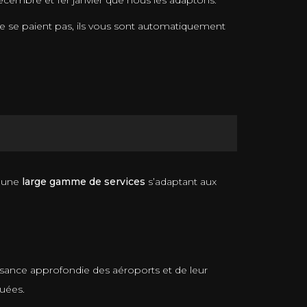
 décembre et 1er janvier que nous les adaptons.
é ne se paient pas, ils vous sont automatiquement
s une
large gamme de services
s’adaptant aux
aissance approfondie des aéroports et de leur
uées.