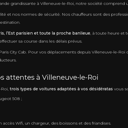
mande grandissante à Villeneuve-le-Roi, notre société comprend 
té et nos normes de sécurité. Nos chauffeurs sont des profession
estination.
is, l’Est parisien et toute la proche banlieue
, à toute heure et
fectuer sa course dans les délais prévus.
Paris City Cab. Pour vos déplacements depuis Villeneuve-le-Roi o
ducteurs.
 attentes à Villeneuve-le-Roi
-Roi,
trois types de voitures adaptées à vos désidératas
vous so
ugeot 508 ;
 accès Wifi, un chargeur, des boissons et des friandises.