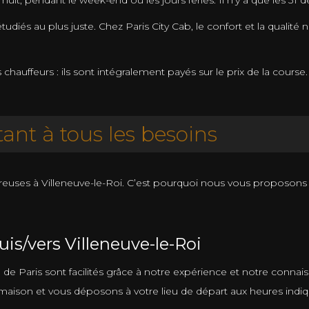
nuit, pendant le week-end ou les jours fériés. Il n’y a que les 31
tudiés au plus juste. Chez Paris City Cab, le confort et la qualit
auffeurs : ils sont intégralement payés sur le prix de la course.
ant à tous les besoins
reuses à Villeneuve-le-Roi. C’est pourquoi nous vous proposon
is/vers Villeneuve-le-Roi
on de Paris sont facilités grâce à notre expérience et notre conn
aison et vous déposons à votre lieu de départ aux heures indiq