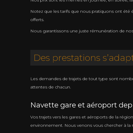
Nos prix sont les mêmes en journée, en soirée, la 
Notez que les tarifs que nous pratiquons ont été é
offerts.
Nous garantissons une juste rémunération de nos ch
Des prestations s’adapt
Les demandes de trajets de tout type sont nomb
attentes de chacun.
Navette gare et aéroport depu
Vos trajets vers les gares et aéroports de la régi
environnement. Nous venons vous chercher à la m