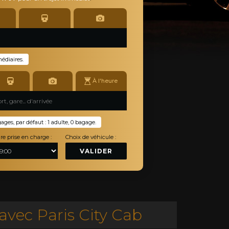
médiaires.
À l'heure
es, par défaut : 1 adulte, 0 bagage.
re prise en charge :
Choix de véhicule :
VALIDER
avec Paris City Cab