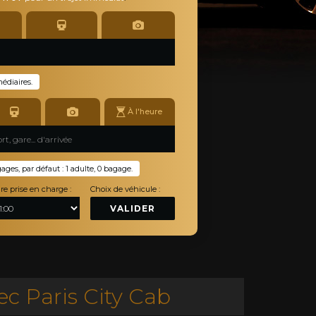
médiaires.
À l'heure
es, par défaut : 1 adulte, 0 bagage.
re prise en charge :
Choix de véhicule :
VALIDER
ec Paris City Cab