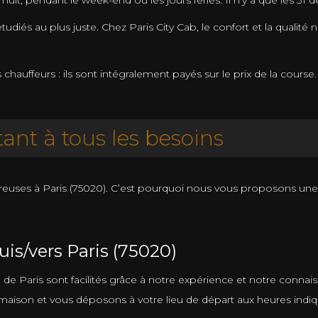
nuit, pendant le week-end ou les jours fériés. Il n’y a que les 31
tudiés au plus juste. Chez Paris City Cab, le confort et la qualit
auffeurs : ils sont intégralement payés sur le prix de la course.
ant à tous les besoins
reuses à Paris (75020). C’est pourquoi nous vous proposons un
is/vers Paris (75020)
on de Paris sont facilités grâce à notre expérience et notre conn
aison et vous déposons à votre lieu de départ aux heures indiq