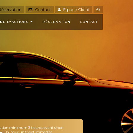
éservation
Contact
Espace Client
NE D'ACTIONS
RÉSERVATION
CONTACT
ation minimum 3 heures avant sinon
41 07
pour un trajet immédiat
.