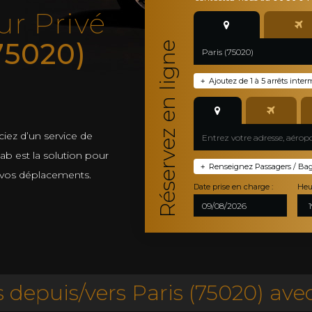
ur Privé
75020)
Réservez en ligne
Ajoutez de 1 à 5 arrêts inter
+
ciez d’un service de
 Cab est la solution pour
Renseignez Passagers / Bagag
+
 vos déplacements.
Date prise en charge :
Heu
depuis/vers Paris (75020) avec