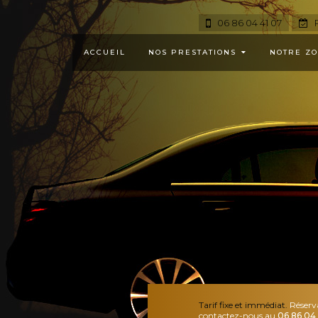
06 86 04 41 07
R
ACCUEIL
NOS PRESTATIONS
NOTRE ZO
Tarif fixe et immédiat.
Réserv
contactez-nous au
06 86 04 