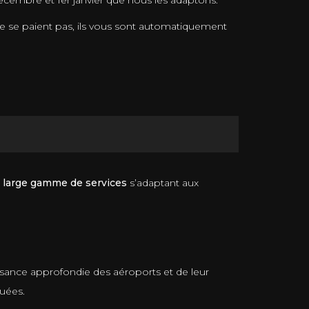
 décembre et 1er janvier que nous les adaptons.
é ne se paient pas, ils vous sont automatiquement
e
large gamme de services
s’adaptant aux
aissance approfondie des aéroports et de leur
uées.