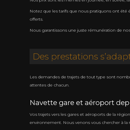
Nos prix sont les mêmes en journée, en soirée, la 
Notez que les tarifs que nous pratiquons ont été é
offerts.
Nous garantissons une juste rémunération de nos ch
Des prestations s’adapt
Les demandes de trajets de tout type sont nomb
attentes de chacun.
Navette gare et aéroport depu
Vos trajets vers les gares et aéroports de la régi
environnement. Nous venons vous chercher à la m