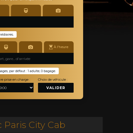
médiaires.
À l'heure
es, par défaut : 1 adulte, 0 bagage.
re prise en charge :
Choix de véhicule :
VALIDER
 Paris City Cab