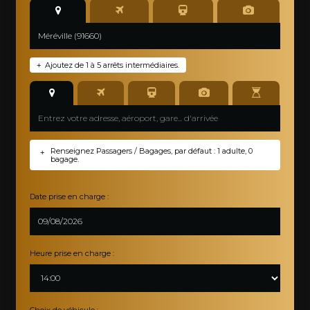
Ajoutez de 1 à 5 arrêts intermédiaires.
+
Renseignez Passagers / Bagages, par défaut : 1 adulte, 0
+
bagage.
Date prise en charge :
Heure prise en charge :
Choix de véhicule :