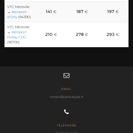
VTC Méréville
141
€
187
€
197
€
→
Aéroport
d'Orly
(94390)
VTC Méréville
→
Aéroport
210
€
278
€
293
€
Roissy CDG
(95700)
EMAIL
contact@pariscitycab.fr
TÉLÉPHONE