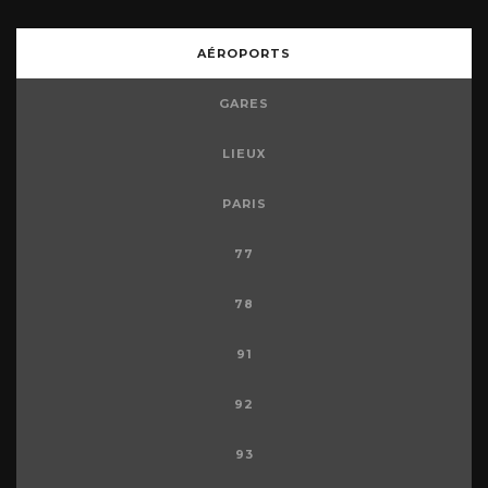
AÉROPORTS
GARES
LIEUX
PARIS
77
78
91
92
93