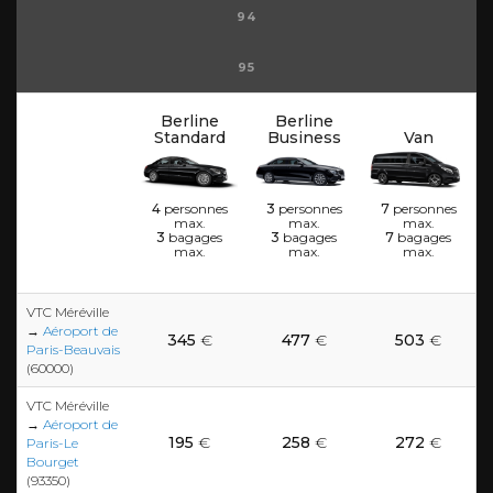
94
95
Berline
Berline
Standard
Business
Van
4
personnes
3
personnes
7
personnes
max.
max.
max.
3
bagages
3
bagages
7
bagages
max.
max.
max.
VTC Méréville
→
Aéroport de
345
€
477
€
503
€
Paris-Beauvais
(60000)
VTC Méréville
→
Aéroport de
195
€
258
€
272
€
Paris-Le
Bourget
(93350)