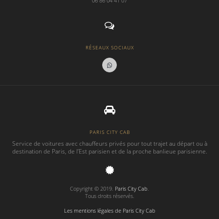
06 86 04 41 07
RÉSEAUX SOCIAUX
PARIS CITY CAB
Service de voitures avec chauffeurs privés pour tout trajet au départ ou à
destination de Paris, de l’Est parisien et de la proche banlieue parisienne.
Copyright © 2019.
Paris City Cab
.
Tous droits réservés.
Les mentions légales de Paris City Cab