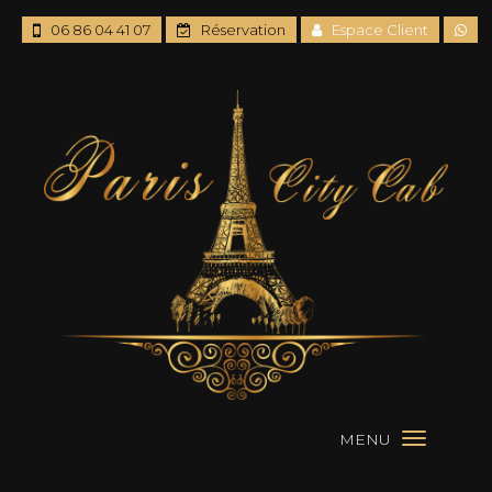
06 86 04 41 07
Réservation
Espace Client
MENU