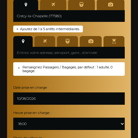
Ajoutez de 1 à 5 arrêts intermédiaires.
+
Renseignez Passagers / Bagages, par défaut : 1 adulte, 0
+
bagage.
Date prise en charge :
Heure prise en charge :
Choix de véhicule :