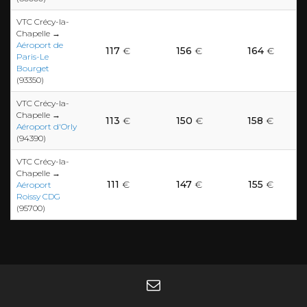
VTC Crécy-la-
Chapelle →
Aéroport de
117
€
156
€
164
€
Paris-Le
Bourget
(93350)
VTC Crécy-la-
Chapelle →
113
€
150
€
158
€
Aéroport d'Orly
(94390)
VTC Crécy-la-
Chapelle →
111
€
147
€
155
€
Aéroport
Roissy CDG
(95700)