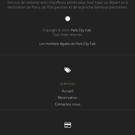
Service de voitures avec chauffeurs privés pour tout trajet au départ ou à
destination de Paris, de l’Est parisien et de la proche banlieue parisienne.
Copyright © 2019.
Paris City Cab
.
Tous droits réservés.
Les mentions légales de Paris City Cab
SERVICES
Accueil
Réservation
Contactez-nous