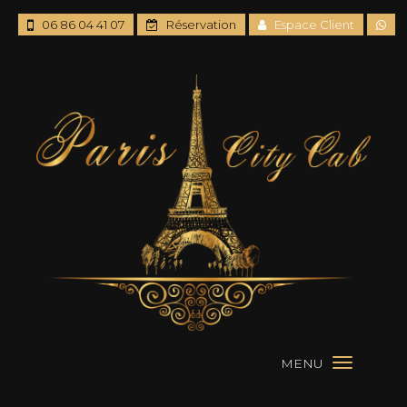
06 86 04 41 07
Réservation
Espace Client
MENU