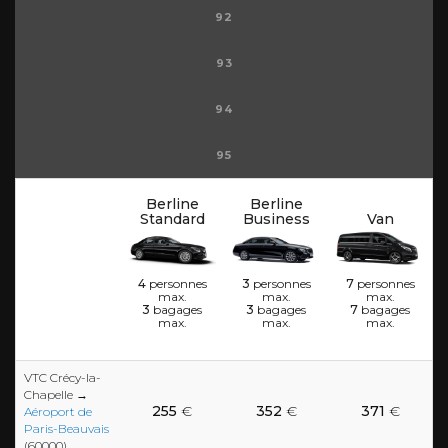
92
93
94
95
Berline
Berline
Standard
Business
Van
4
personnes
3
personnes
7
personnes
max.
max.
max.
3
bagages
3
bagages
7
bagages
max.
max.
max.
VTC Crécy-la-
Chapelle →
255
€
352
€
371
€
Aéroport de
Paris-Beauvais
(60000)