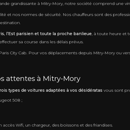
mande grandissante à Mitry-Mory, notre société comprend une vin
té et nos normes de sécurité. Nos chauffeurs sont des profession
estination.
is, l’Est parisien et toute la proche banlieue
, à toute heure et
fectuer sa course dans les délais prévus.
Paris City Cab. Pour vos déplacements depuis Mitry-Mory ou vers
s attentes à Mitry-Mory
rois types de voitures adaptées à vos désidératas
vous sont pr
ugeot 508 ;
 accès Wifi, un chargeur, des boissons et des friandises.