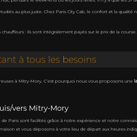
nuit, pendant le week-end ou les jours fériés. Il n’y a que les 31
tudiés au plus juste. Chez Paris City Cab, le confort et la qualit
auffeurs : ils sont intégralement payés sur le prix de la course.
ant à tous les besoins
reuses à Mitry-Mory. C’est pourquoi nous vous proposons une
l
uis/vers Mitry-Mory
on de Paris sont facilités grâce à notre expérience et notre conn
aison et vous déposons à votre lieu de départ aux heures indiq