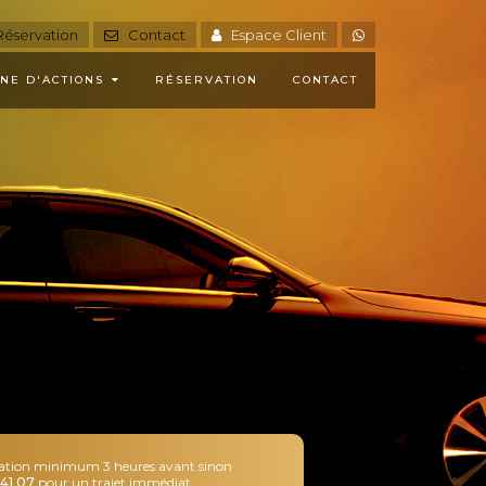
éservation
Contact
Espace Client
NE D'ACTIONS
RÉSERVATION
CONTACT
ation minimum 3 heures avant sinon
41 07
pour un trajet immédiat
.