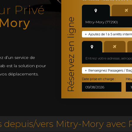
ur Privé
-Mory
Réservez en ligne
Ajoutez de 1 à 5 arrêts inter
+
z d’un service de
 Cab est la solution pour
Renseignez Passagers / Bagag
+
 vos déplacements.
Date prise en charge :
Heu
depuis/vers Mitry-Mory avec P