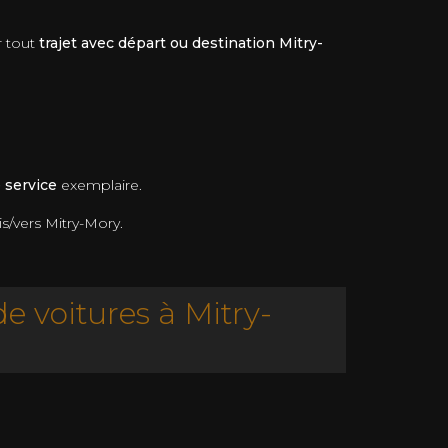
r tout
trajet avec départ ou destination Mitry-
e service
exemplaire.
s/vers Mitry-Mory.
e voitures à Mitry-