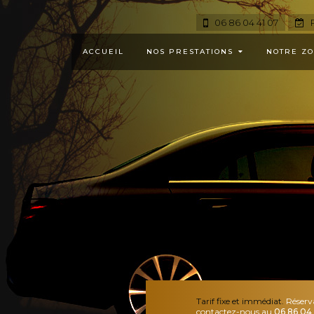
06 86 04 41 07
R
ACCUEIL
NOS PRESTATIONS
NOTRE ZO
Tarif fixe et immédiat.
Réserv
contactez-nous au
06 86 04 