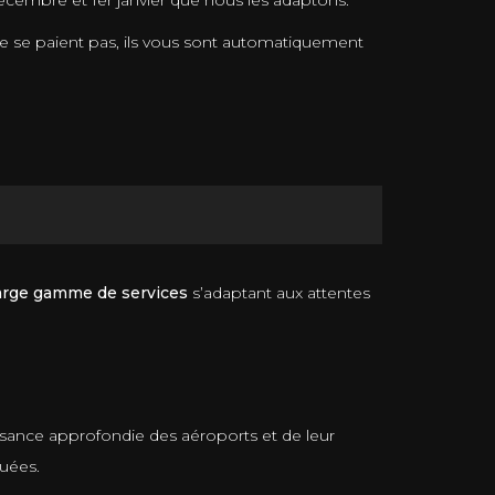
 décembre et 1er janvier que nous les adaptons.
é ne se paient pas, ils vous sont automatiquement
arge gamme de services
s’adaptant aux attentes
aissance approfondie des aéroports et de leur
uées.