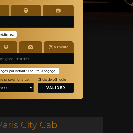
médiaires.
À l'heure
es, par défaut : 1 adulte, 0 bagage.
re prise en charge :
Choix de véhicule :
VALIDER
aris City Cab