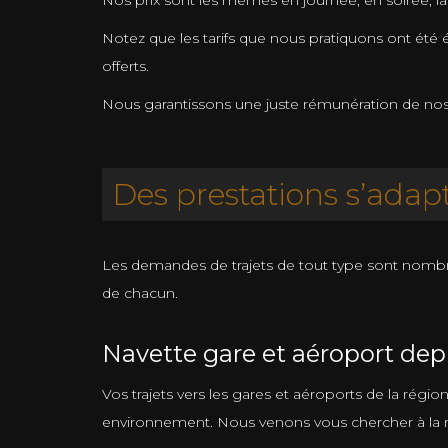
Nos prix sont les mêmes en journée, en soirée, la 
Notez que les tarifs que nous pratiquons ont été é
offerts.
Nous garantissons une juste rémunération de nos ch
Des prestations s’adapt
Les demandes de trajets de tout type sont nomb
de chacun.
Navette gare et aéroport dep
Vos trajets vers les gares et aéroports de la régi
environnement. Nous venons vous chercher à la m