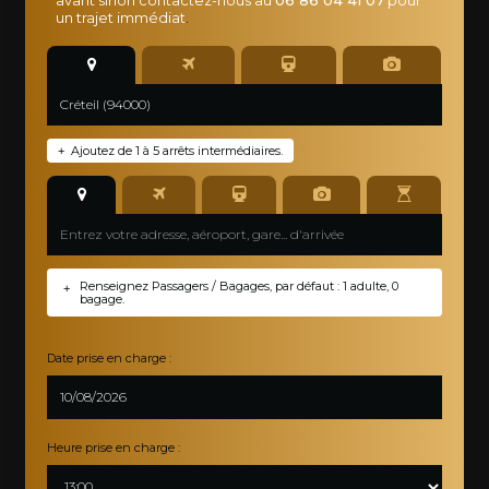
un trajet immédiat
.
Ajoutez de 1 à 5 arrêts intermédiaires.
+
Renseignez Passagers / Bagages, par défaut : 1 adulte, 0
+
bagage.
Date prise en charge :
Heure prise en charge :