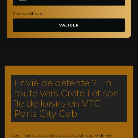
Choix de véhicule :
VALIDER
Envie de détente ? En
route vers Créteil et son
île de loisirs en VTC
Paris City Cab
Commune très animée et avec un cadre de vie