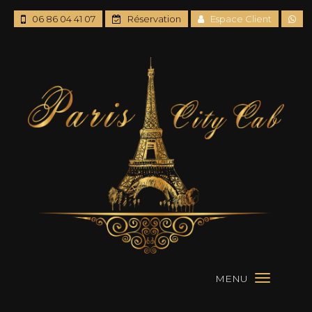
06 86 04 41 07
Réservation
Espace Client
MENU