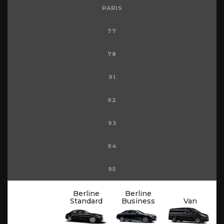
PARIS
77
78
91
92
93
94
95
Berline
Berline
Standard
Business
Van