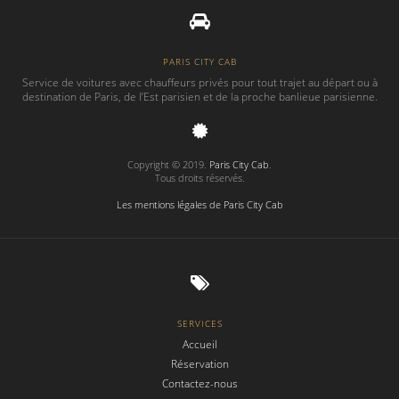
PARIS CITY CAB
Service de voitures avec chauffeurs privés pour tout trajet au départ ou à
destination de Paris, de l’Est parisien et de la proche banlieue parisienne.
Copyright © 2019.
Paris City Cab
.
Tous droits réservés.
Les mentions légales de Paris City Cab
SERVICES
Accueil
Réservation
Contactez-nous