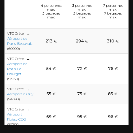
4
personnes
3
personnes
7
personnes
max.
max.
max.
3
bagages
3
bagages
7
bagages
max.
max.
max.
VTC Créteil →
Aéroport de
213
€
294
€
310
€
Paris-Beauvais
(60000)
VTC Créteil →
Aéroport de
54
€
72
€
76
€
Paris-Le
Bourget
(93350)
VTC Créteil →
55
€
75
€
85
€
Aéroport d'Orly
(94390)
VTC Créteil →
Aéroport
69
€
95
€
96
€
Roissy CDG
(95700)