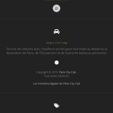
PARIS CITY CAB
Service de voitures avec chauffeurs privés pour tout trajet au départ ou à
destination de Paris, de l’Est parisien et de la proche banlieue parisienne.
Copyright © 2019.
Paris City Cab
.
Tous droits réservés.
Les mentions légales de Paris City Cab