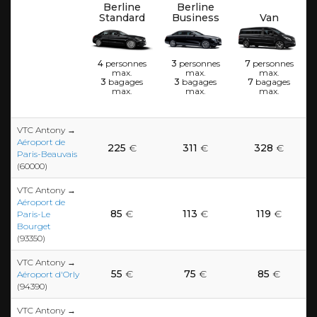
Berline
Berline
Standard
Business
Van
4
personnes
3
personnes
7
personnes
max.
max.
max.
3
bagages
3
bagages
7
bagages
max.
max.
max.
VTC Antony →
Aéroport de
225
€
311
€
328
€
Paris-Beauvais
(60000)
VTC Antony →
Aéroport de
85
€
113
€
119
€
Paris-Le
Bourget
(93350)
VTC Antony →
55
€
75
€
85
€
Aéroport d'Orly
(94390)
VTC Antony →