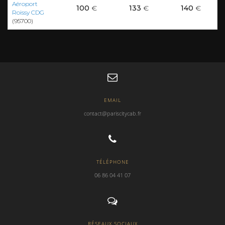
Aéroport
100
€
133
€
140
€
Roissy CDG
(95700)
EMAIL
contact@pariscitycab.fr
TÉLÉPHONE
06 86 04 41 07
RÉSEAUX SOCIAUX