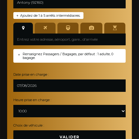
Ajoutez de 1 à 5 arrêts intermédiaires.
+
Renseignez Passagers / Bagages, par défaut : 1 adulte, 0
+
bagage.
Date prise en charge :
Heure prise en charge :
Choix de véhicule :
VALIDER