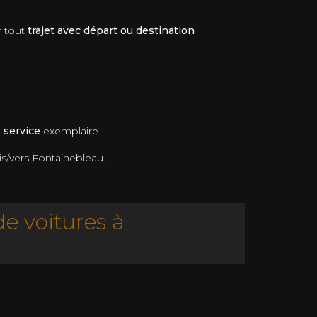
r tout
trajet avec départ ou destination
e service
exemplaire.
is/vers Fontainebleau.
e voitures à