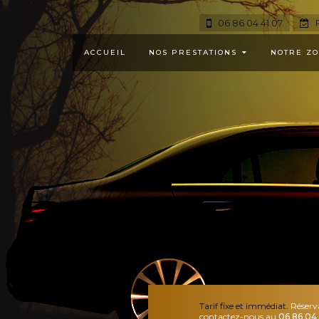
06 86 04 41 07
R
ACCUEIL
NOS PRESTATIONS
NOTRE ZO
Tarif fixe et immédiat.
Réserv
contactez-nous au
06 86 04 