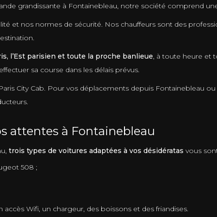
mande grandissante à Fontainebleau, notre société comprend une
té et nos normes de sécurité. Nos chauffeurs sont des profession
estination.
is, l’Est parisien et toute la proche banlieue
, à toute heure et
fectuer sa course dans les délais prévus.
 Paris City Cab. Pour vos déplacements depuis Fontainebleau ou
ducteurs.
s attentes à Fontainebleau
au,
trois types de voitures adaptées à vos désidératas
vous sont
ugeot 508 ;
 accès Wifi, un chargeur, des boissons et des friandises.