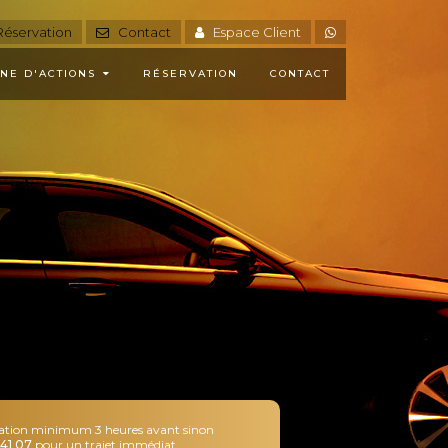
éservation
Contact
Espace Client
NE D'ACTIONS
RÉSERVATION
CONTACT
ation minimum 3 heures avant sinon
41 07
pour un trajet immédiat
.