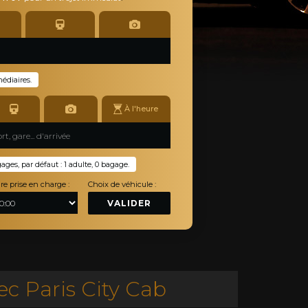
médiaires.
À l'heure
es, par défaut : 1 adulte, 0 bagage.
re prise en charge :
Choix de véhicule :
VALIDER
c Paris City Cab