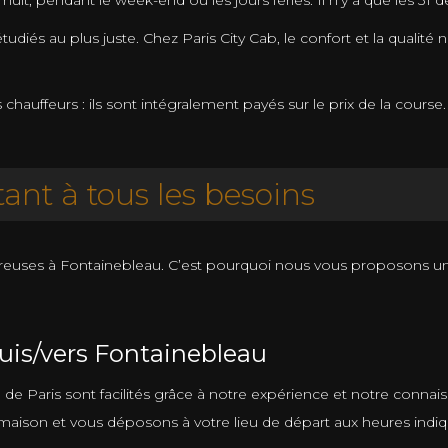
nuit, pendant le week-end ou les jours fériés. Il n’y a que les 31
tudiés au plus juste. Chez Paris City Cab, le confort et la qualit
auffeurs : ils sont intégralement payés sur le prix de la course.
ant à tous les besoins
reuses à Fontainebleau. C’est pourquoi nous vous proposons 
uis/vers Fontainebleau
on de Paris sont facilités grâce à notre expérience et notre conn
aison et vous déposons à votre lieu de départ aux heures indiq