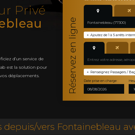
ur Privé
ebleau
Réservez en ligne
Ajoutez de 1 à 5 arrêts inter
+
iciez d’un service de
 Cab est la solution pour
Renseignez Passagers / Bagag
+
 vos déplacements.
Date prise en charge :
Heu
 depuis/vers Fontainebleau ave