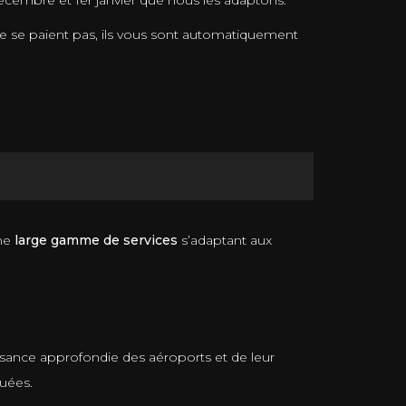
 décembre et 1er janvier que nous les adaptons.
é ne se paient pas, ils vous sont automatiquement
une
large gamme de services
s’adaptant aux
aissance approfondie des aéroports et de leur
uées.