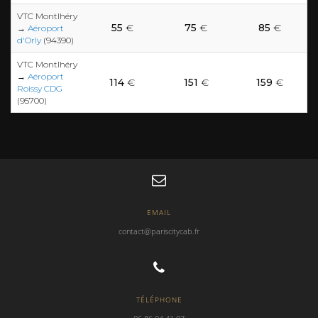
VTC Montlhéry
55
€
75
€
85
€
→
Aéroport
d'Orly
(94390)
VTC Montlhéry
→
Aéroport
114
€
151
€
159
€
Roissy CDG
(95700)
EMAIL
contact@pariscitycab.fr
TÉLÉPHONE