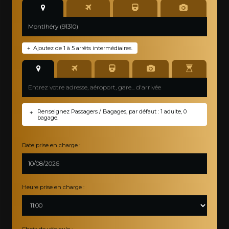
Ajoutez de 1 à 5 arrêts intermédiaires.
+
Renseignez Passagers / Bagages, par défaut : 1 adulte, 0
+
bagage.
Date prise en charge :
Heure prise en charge :
Choix de véhicule :