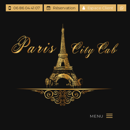
06 86 04 41 07
Réservation
Espace Client
MENU