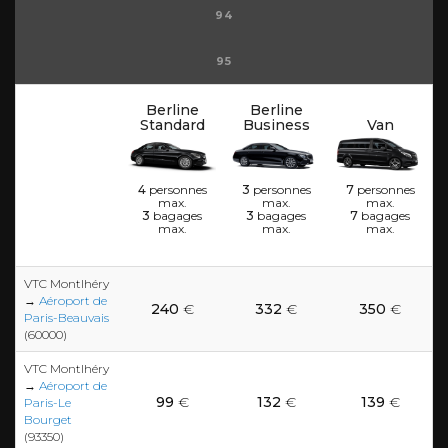
94
95
Berline
Berline
Standard
Business
Van
4
personnes
3
personnes
7
personnes
max.
max.
max.
3
bagages
3
bagages
7
bagages
max.
max.
max.
VTC Montlhéry
→
Aéroport de
240
€
332
€
350
€
Paris-Beauvais
(60000)
VTC Montlhéry
→
Aéroport de
99
€
132
€
139
€
Paris-Le
Bourget
(93350)