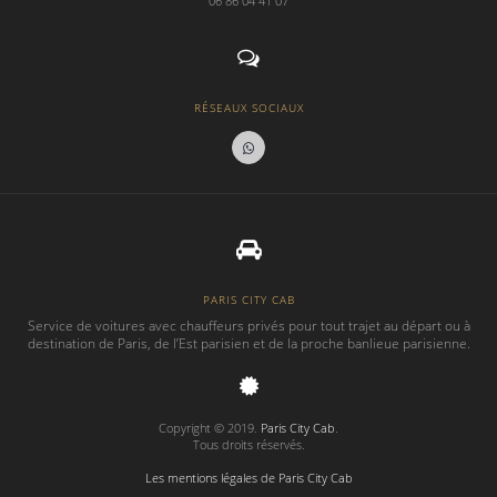
06 86 04 41 07
RÉSEAUX SOCIAUX
PARIS CITY CAB
Service de voitures avec chauffeurs privés pour tout trajet au départ ou à
destination de Paris, de l’Est parisien et de la proche banlieue parisienne.
Copyright © 2019.
Paris City Cab
.
Tous droits réservés.
Les mentions légales de Paris City Cab