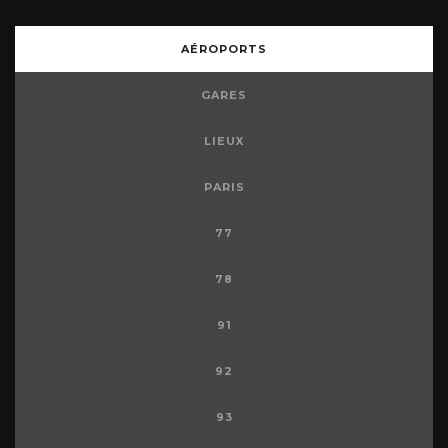
AÉROPORTS
GARES
LIEUX
PARIS
77
78
91
92
93