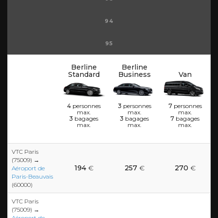
94
95
Berline
Berline
Standard
Business
Van
4
personnes
3
personnes
7
personnes
max.
max.
max.
3
bagages
3
bagages
7
bagages
max.
max.
max.
VTC Paris
(75009) →
194
€
257
€
270
€
Aéroport de
Paris-Beauvais
(60000)
VTC Paris
(75009) →
Aéroport de