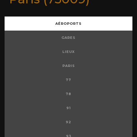
AÉROPORTS
GARES
LIEUX
PARIS
77
78
91
92
93