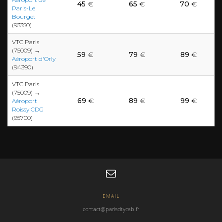
45
€
65
€
70
€
Paris-Le
Bourget
(93350)
VTC Paris
(75009) →
59
€
79
€
89
€
Aéroport d'Orly
(94390)
VTC Paris
(75009) →
69
€
89
€
99
€
Aéroport
Roissy CDG
(95700)
EMAIL
contact@pariscitycab.fr