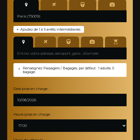
Ajoutez de 1 à 5 arrêts intermédiaires.
+
Renseignez Passagers / Bagages, par défaut : 1 adulte, 0
+
bagage.
Date prise en charge :
Heure prise en charge :
Choix de véhicule :