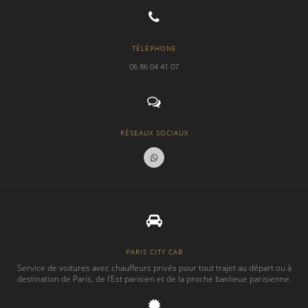
TÉLÉPHONE
06 86 04 41 07
RÉSEAUX SOCIAUX
PARIS CITY CAB
Service de voitures avec chauffeurs privés pour tout trajet au départ ou à
destination de Paris, de l’Est parisien et de la proche banlieue parisienne.