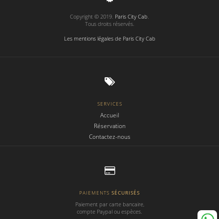
Copyright © 2019.
Paris City Cab
.
Tous droits réservés.
Les mentions légales de Paris City Cab
SERVICES
Accueil
Réservation
Contactez-nous
PAIEMENTS
SÉCURISÉS
Paiement par carte bancaire,
compte Paypal ou espèces.