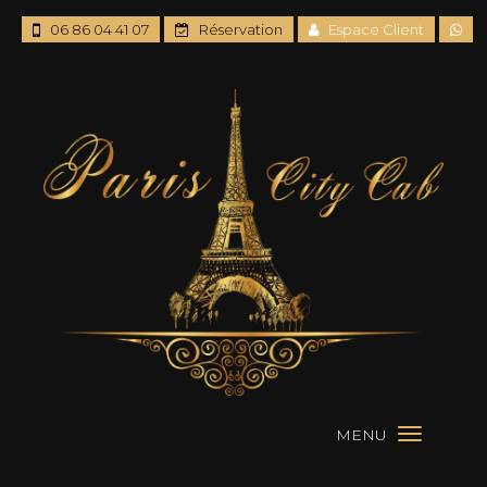
06 86 04 41 07
Réservation
Espace Client
MENU